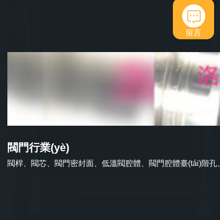
留言
閥門行業(yè)
閥桿、閥芯、閥門密封面、低溫閥腔體、閥門腔體臺(tái)