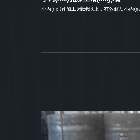
小內(nèi)孔加工5毫米以上，有效解決小內(nèi