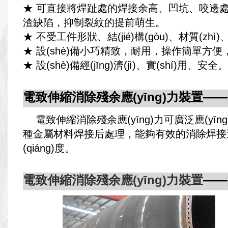
★ 可直接將焊趾處的焊接余高、凹坑、咬邊處
渣缺陷，抑制裂紋的提前萌生。
★ 不受工件形狀、結(jié)構(gòu)、材質(zhì)
★ 設(shè)備小巧精致，耐用，操作簡單方便
★ 設(shè)備經(jīng)濟(jì)、實(shí)用、安全。
電
致伸縮消除殘余應(yīng)力裝置
——
電致伸縮消除殘余應(yīng)力可廣泛應(yīng)用于船舶
種金屬材料焊接后處理，能夠有效的消除焊接過
(qiáng)度。
電
致伸縮消除殘余應(yīng)力裝置
——