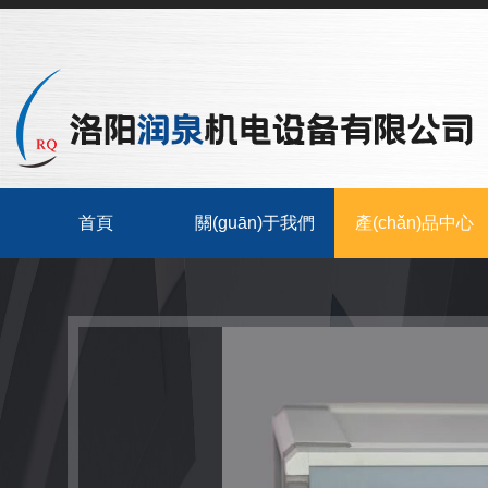
首頁
關(guān)于我們
產(chǎn)品中心