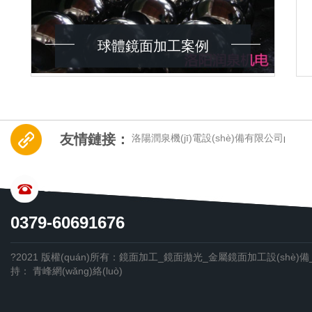
球體鏡面加工案例
友情鏈接：
洛陽潤泉機(jī)電設(shè)備有限公司
|
CONTACT US
0379-60691676
?2021 版權(quán)所有：鏡面加工_鏡面拋光_金屬鏡面加工設(shè)
持：
青峰網(wǎng)絡(luò)