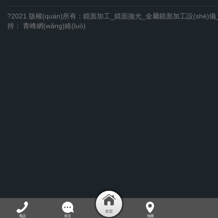
?2021 版權(quán)所有：鏡面加工_鏡面拋光_金屬鏡面加工設(shè)
持：
青峰網(wǎng)絡(luò)
電話
留言
地圖