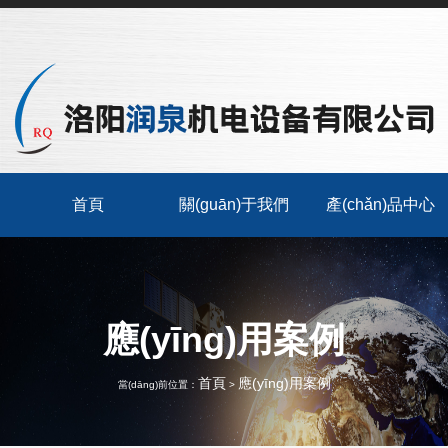
首頁
關(guān)于我們
產(chǎn)品中心
應(yīng)用案例
首頁
應(yīng)用案例
當(dāng)前位置：
>