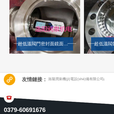
超低溫閥門密封面鏡面加工效果
超低溫閥
友情鏈接：
洛陽潤泉機(jī)電設(shè)備有限公司
|
CONTACT US
0379-60691676