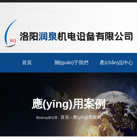
首頁
關(guān)于我們
產(chǎn)品中心
應(yīng)用案例
首頁
應(yīng)用案例
當(dāng)前位置：
>