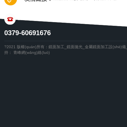
CONTACT US
0379-60691676
?2021 版權(quán)所有：鏡面加工_鏡面拋光_金屬鏡面加工設(shè)
持：
青峰網(wǎng)絡(luò)