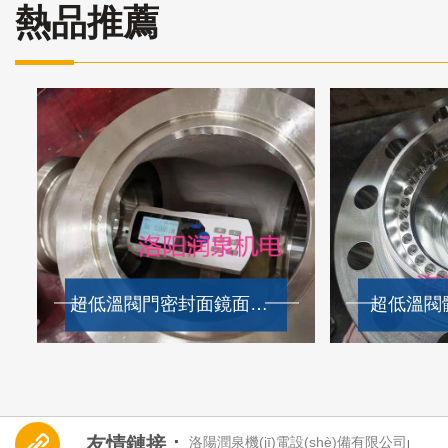
熱品推薦
超低溫閥門密封面鏡面加工效果
超低溫閥
友情鏈接：
洛陽潤泉機(jī)電設(shè)備有限公司
|