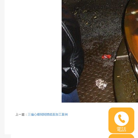
上一篇：
三偏心蝶閥閥體鏡面加工案例
電話